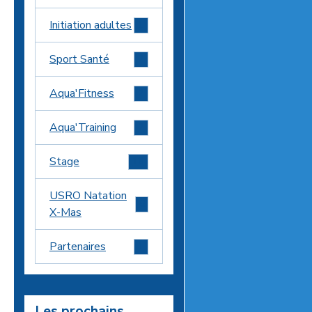
Initiation adultes
1
Sport Santé
2
Aqua'Fitness
2
Aqua'Training
2
Stage
18
USRO Natation
6
X-Mas
Partenaires
1
Les prochains