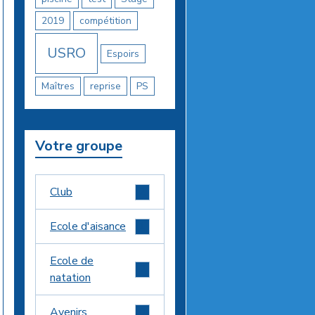
2019
compétition
USRO
Espoirs
Maîtres
reprise
PS
Votre groupe
Club
2
Ecole d'aisance
1
Ecole de
2
natation
Avenirs
0