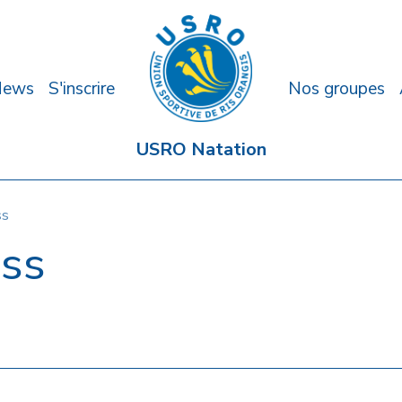
News
S'inscrire
Nos groupes
USRO Natation
ss
ess