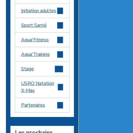
Initiation adultes
1
Sport Santé
2
Aqua'Fitness
2
Aqua'Training
2
Stage
18
USRO Natation
6
X-Mas
Partenaires
1
Les prochains