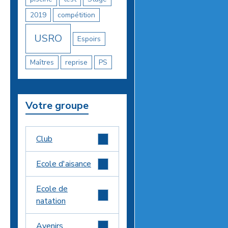
2019
compétition
USRO
Espoirs
Maîtres
reprise
PS
Votre groupe
Club
2
Ecole d'aisance
1
Ecole de
2
natation
Avenirs
0