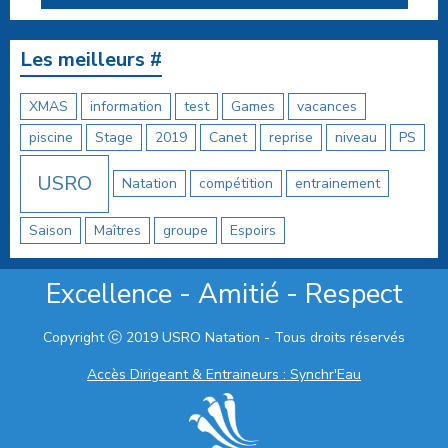
Les meilleurs #
XMAS
information
test
Games
vacances
piscine
Stage
2019
Canet
reprise
niveau
PS
USRO
Natation
compétition
entrainement
Saison
Maîtres
groupe
Espoirs
Excellence - Amitié - Respect
Copyright ⓒ 2019 USRO Natation - Tous droits réservés
Accès Dirigeant & Entraineurs : Synchr'Eau