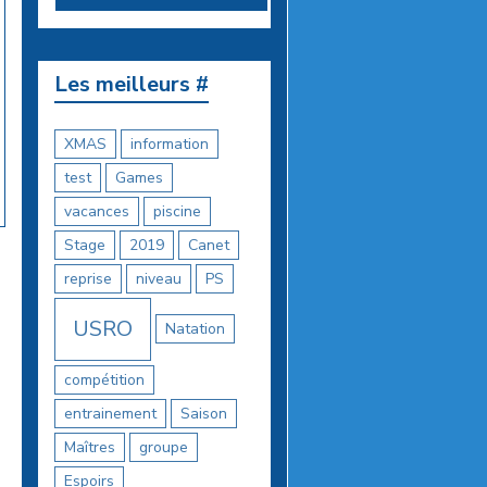
Les meilleurs #
XMAS
information
test
Games
vacances
piscine
Stage
2019
Canet
reprise
niveau
PS
USRO
Natation
compétition
entrainement
Saison
Maîtres
groupe
Espoirs