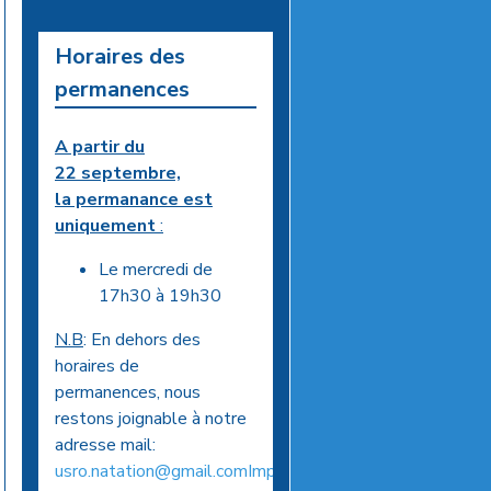
Horaires des
permanences
A partir du
22 septembre,
la permanance est
uniquement
:
Le mercredi de
17h30 à 19h30
N.B
: En dehors des
horaires de
permanences, nous
restons joignable à notre
adresse mail:
usro.natation@gmail.comImportant