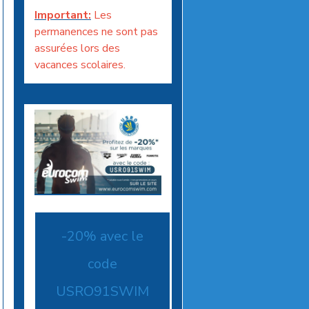
Important:
Les
permanences ne sont pas
assurées lors des
vacances scolaires.
-20% avec le
code
USRO91SWIM