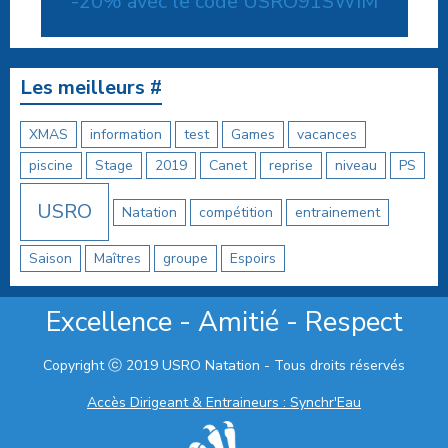
-20% avec le code USRO91SWIM
Les meilleurs #
XMAS
information
test
Games
vacances
piscine
Stage
2019
Canet
reprise
niveau
PS
USRO
Natation
compétition
entrainement
Saison
Maîtres
groupe
Espoirs
Excellence - Amitié - Respect
Copyright ⓒ 2019 USRO Natation - Tous droits réservés
Accès Dirigeant & Entraineurs : Synchr'Eau