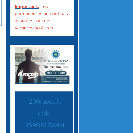
Important:
Les
permanences ne sont pas
assurées lors des
vacances scolaires.
-20% avec le
code
USRO91SWIM