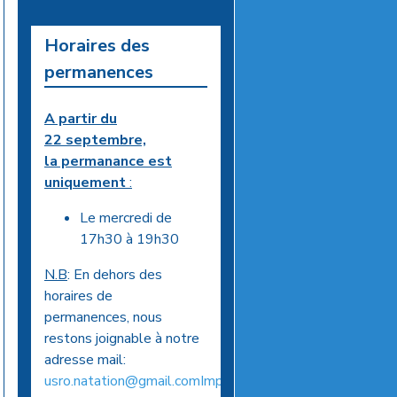
Horaires des
permanences
A partir du
22 septembre,
la permanance est
uniquement
:
Le mercredi de
17h30 à 19h30
N.B
: En dehors des
horaires de
permanences, nous
restons joignable à notre
adresse mail:
usro.natation@gmail.comImportant