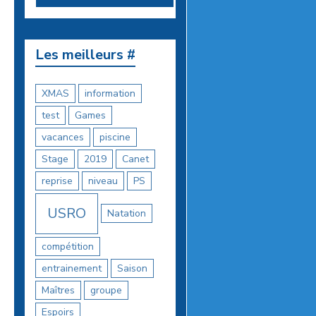
Les meilleurs #
XMAS
information
test
Games
vacances
piscine
Stage
2019
Canet
reprise
niveau
PS
USRO
Natation
compétition
entrainement
Saison
Maîtres
groupe
Espoirs