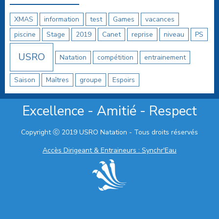
XMAS
information
test
Games
vacances
piscine
Stage
2019
Canet
reprise
niveau
PS
USRO
Natation
compétition
entrainement
Saison
Maîtres
groupe
Espoirs
Excellence - Amitié - Respect
Copyright ⓒ 2019 USRO Natation - Tous droits réservés
Accès Dirigeant & Entraineurs : Synchr'Eau