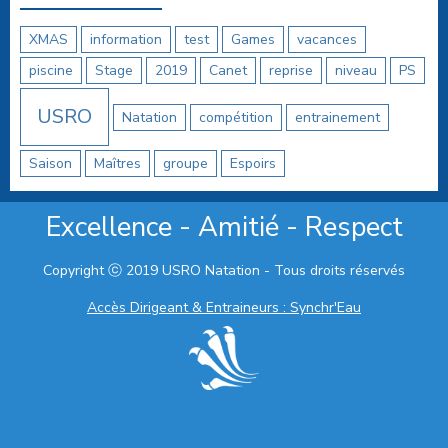
XMAS
information
test
Games
vacances
piscine
Stage
2019
Canet
reprise
niveau
PS
USRO
Natation
compétition
entrainement
Saison
Maîtres
groupe
Espoirs
Excellence - Amitié - Respect
Copyright ⓒ 2019 USRO Natation - Tous droits réservés
Accès Dirigeant & Entraineurs : Synchr'Eau