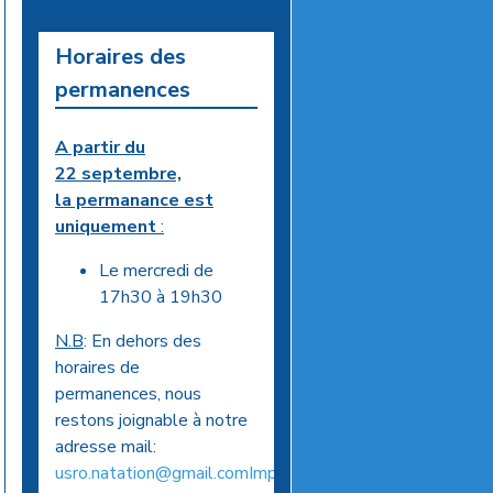
Horaires des
permanences
A partir du
22 septembre,
la permanance est
uniquement
:
Le mercredi de
17h30 à 19h30
N.B
: En dehors des
horaires de
permanences, nous
restons joignable à notre
adresse mail:
usro.natation@gmail.comImportant