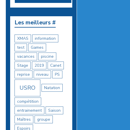
Les meilleurs #
XMAS
information
test
Games
vacances
piscine
Stage
2019
Canet
reprise
niveau
PS
USRO
Natation
compétition
entrainement
Saison
Maîtres
groupe
Espoirs