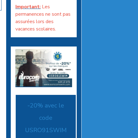
Important:
Les
permanences ne sont pas
assurées lors des
vacances scolaires.
-20% avec le
code
USRO91SWIM