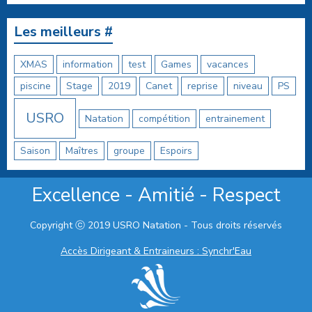
Les meilleurs #
XMAS
information
test
Games
vacances
piscine
Stage
2019
Canet
reprise
niveau
PS
USRO
Natation
compétition
entrainement
Saison
Maîtres
groupe
Espoirs
Excellence - Amitié - Respect
Copyright ⓒ 2019 USRO Natation - Tous droits réservés
Accès Dirigeant & Entraineurs : Synchr'Eau