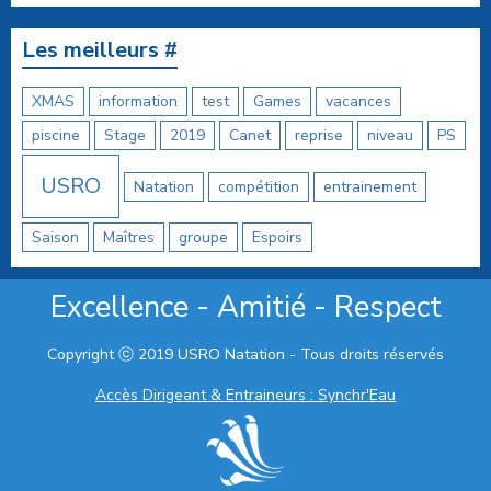
Les meilleurs #
XMAS
information
test
Games
vacances
piscine
Stage
2019
Canet
reprise
niveau
PS
USRO
Natation
compétition
entrainement
Saison
Maîtres
groupe
Espoirs
Excellence - Amitié - Respect
Copyright ⓒ 2019 USRO Natation - Tous droits réservés
Accès Dirigeant & Entraineurs : Synchr'Eau