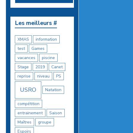
Les meilleurs #
XMAS
information
test
Games
vacances
piscine
Stage
2019
Canet
reprise
niveau
PS
USRO
Natation
compétition
entrainement
Saison
Maîtres
groupe
Espoirs