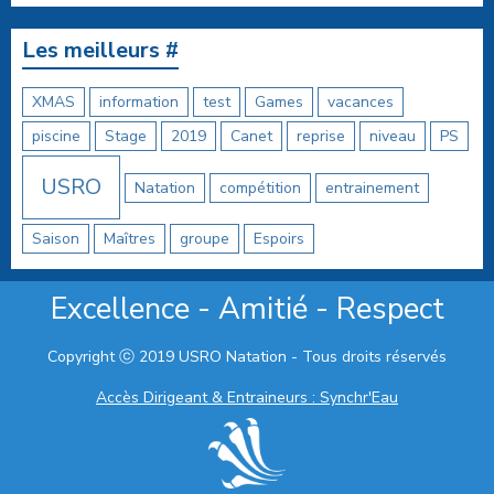
Les meilleurs #
XMAS
information
test
Games
vacances
piscine
Stage
2019
Canet
reprise
niveau
PS
USRO
Natation
compétition
entrainement
Saison
Maîtres
groupe
Espoirs
Excellence - Amitié - Respect
Copyright ⓒ 2019 USRO Natation - Tous droits réservés
Accès Dirigeant & Entraineurs : Synchr'Eau