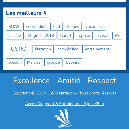
Les meilleurs #
XMAS
information
test
Games
vacances
piscine
Stage
2019
Canet
reprise
niveau
PS
USRO
Natation
compétition
entrainement
Saison
Maîtres
groupe
Espoirs
Excellence - Amitié - Respect
Copyright ⓒ 2019 USRO Natation - Tous droits réservés
Accès Dirigeant & Entraineurs : Synchr'Eau