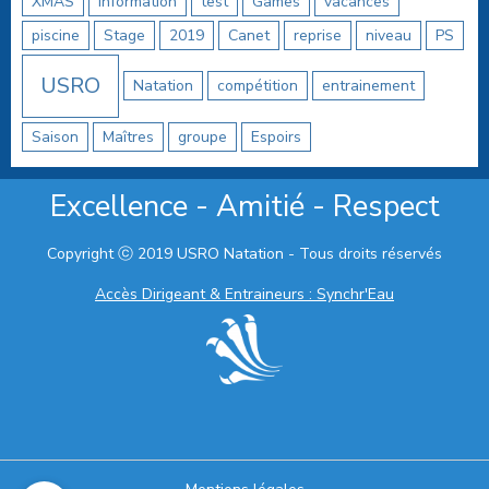
XMAS
information
test
Games
vacances
piscine
Stage
2019
Canet
reprise
niveau
PS
USRO
Natation
compétition
entrainement
Saison
Maîtres
groupe
Espoirs
Excellence - Amitié - Respect
Copyright ⓒ 2019 USRO Natation - Tous droits réservés
Accès Dirigeant & Entraineurs : Synchr'Eau