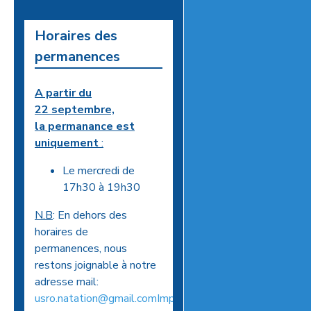
Horaires des
permanences
A partir du
22 septembre,
la permanance est
uniquement
:
Le mercredi de
17h30 à 19h30
N.B
: En dehors des
horaires de
permanences, nous
restons joignable à notre
adresse mail:
usro.natation@gmail.comImportant