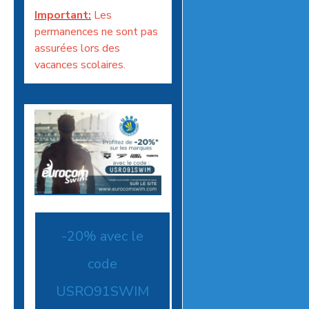
Important:
Les
permanences ne sont pas
assurées lors des
vacances scolaires.
-20% avec le
code
USRO91SWIM