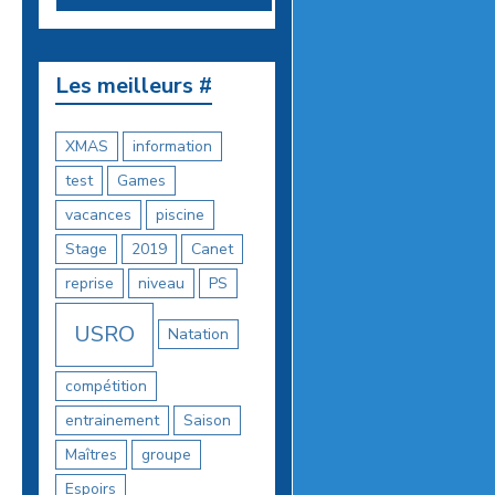
Les meilleurs #
XMAS
information
test
Games
vacances
piscine
Stage
2019
Canet
reprise
niveau
PS
USRO
Natation
compétition
entrainement
Saison
Maîtres
groupe
Espoirs