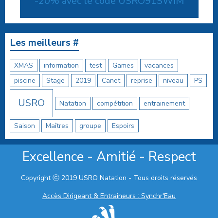
-20% avec le code USRO91SWIM
Les meilleurs #
XMAS
information
test
Games
vacances
piscine
Stage
2019
Canet
reprise
niveau
PS
USRO
Natation
compétition
entrainement
Saison
Maîtres
groupe
Espoirs
Excellence - Amitié - Respect
Copyright ⓒ 2019 USRO Natation - Tous droits réservés
Accès Dirigeant & Entraineurs : Synchr'Eau