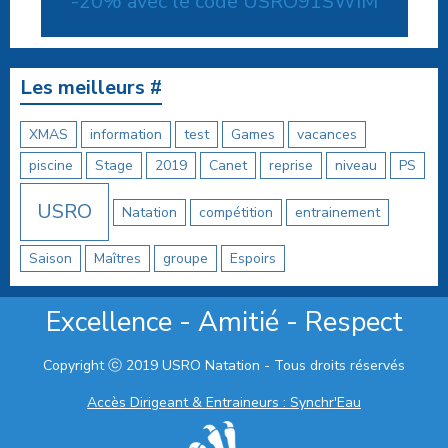
-20% avec le code USRO91SWIM
Les meilleurs #
XMAS
information
test
Games
vacances
piscine
Stage
2019
Canet
reprise
niveau
PS
USRO
Natation
compétition
entrainement
Saison
Maîtres
groupe
Espoirs
Excellence - Amitié - Respect
Copyright ⓒ 2019 USRO Natation - Tous droits réservés
Accès Dirigeant & Entraineurs : Synchr'Eau