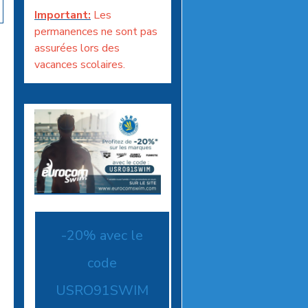
Important:
Les
permanences ne sont pas
assurées lors des
vacances scolaires.
-20% avec le
code
USRO91SWIM