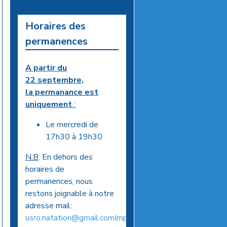
Horaires des
permanences
A partir du
22 septembre,
la permanance est
uniquement
:
Le mercredi de
17h30 à 19h30
N.B
: En dehors des
horaires de
permanences, nous
restons joignable à notre
adresse mail:
usro.natation@gmail.comImportant