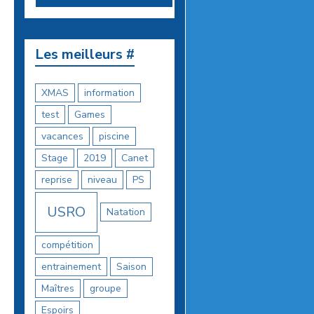
Les meilleurs #
XMAS
information
test
Games
vacances
piscine
Stage
2019
Canet
reprise
niveau
PS
USRO
Natation
compétition
entrainement
Saison
Maîtres
groupe
Espoirs