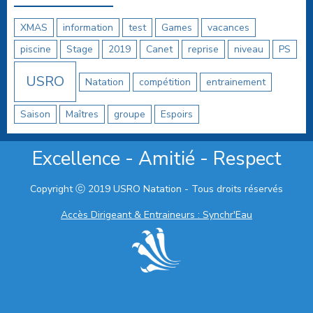
XMAS
information
test
Games
vacances
piscine
Stage
2019
Canet
reprise
niveau
PS
USRO
Natation
compétition
entrainement
Saison
Maîtres
groupe
Espoirs
Excellence - Amitié - Respect
Copyright ⓒ 2019 USRO Natation - Tous droits réservés
Accès Dirigeant & Entraineurs : Synchr'Eau