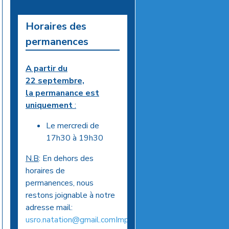
Horaires des
permanences
A partir du
22 septembre,
la permanance est
uniquement
:
Le mercredi de
17h30 à 19h30
N.B
: En dehors des
horaires de
permanences, nous
restons joignable à notre
adresse mail:
usro.natation@gmail.comImportant