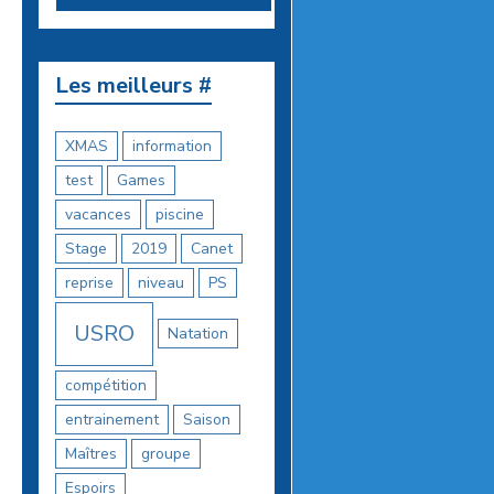
Les meilleurs #
XMAS
information
test
Games
vacances
piscine
Stage
2019
Canet
reprise
niveau
PS
USRO
Natation
compétition
entrainement
Saison
Maîtres
groupe
Espoirs