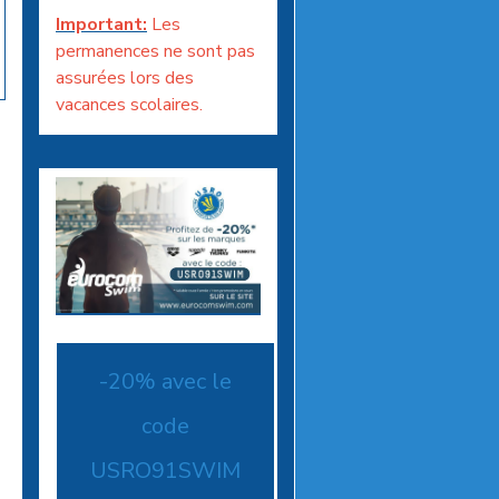
Important:
Les
permanences ne sont pas
assurées lors des
vacances scolaires.
-20% avec le
code
USRO91SWIM