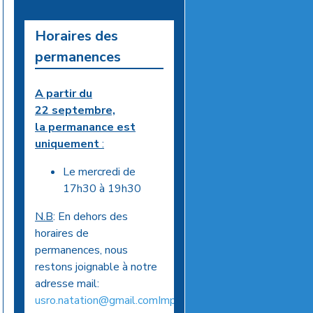
Horaires des
permanences
A partir du
22 septembre,
la permanance est
uniquement
:
Le mercredi de
17h30 à 19h30
N.B
: En dehors des
horaires de
permanences, nous
restons joignable à notre
adresse mail:
usro.natation@gmail.comImportant