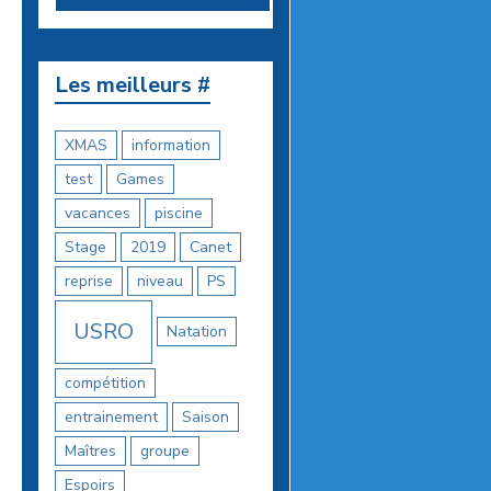
Les meilleurs #
XMAS
information
test
Games
vacances
piscine
Stage
2019
Canet
reprise
niveau
PS
USRO
Natation
compétition
entrainement
Saison
Maîtres
groupe
Espoirs