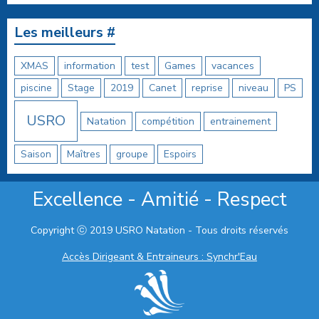
Les meilleurs #
XMAS
information
test
Games
vacances
piscine
Stage
2019
Canet
reprise
niveau
PS
USRO
Natation
compétition
entrainement
Saison
Maîtres
groupe
Espoirs
Excellence - Amitié - Respect
Copyright ⓒ 2019 USRO Natation - Tous droits réservés
Accès Dirigeant & Entraineurs : Synchr'Eau