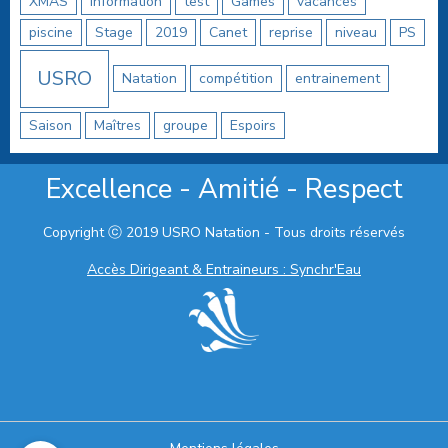
XMAS
information
test
Games
vacances
piscine
Stage
2019
Canet
reprise
niveau
PS
USRO
Natation
compétition
entrainement
Saison
Maîtres
groupe
Espoirs
Excellence - Amitié - Respect
Copyright ⓒ 2019 USRO Natation - Tous droits réservés
Accès Dirigeant & Entraineurs : Synchr'Eau