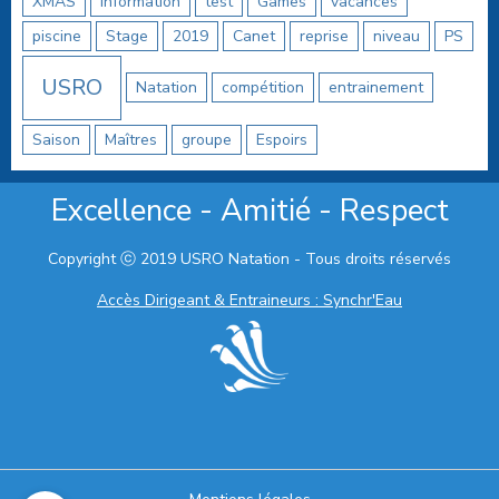
XMAS
information
test
Games
vacances
piscine
Stage
2019
Canet
reprise
niveau
PS
USRO
Natation
compétition
entrainement
Saison
Maîtres
groupe
Espoirs
Excellence - Amitié - Respect
Copyright ⓒ 2019 USRO Natation - Tous droits réservés
Accès Dirigeant & Entraineurs : Synchr'Eau