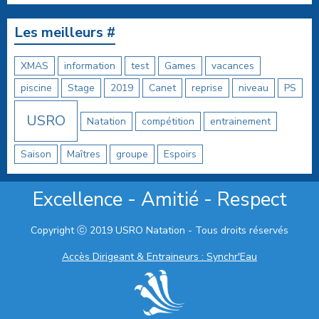
Les meilleurs #
XMAS
information
test
Games
vacances
piscine
Stage
2019
Canet
reprise
niveau
PS
USRO
Natation
compétition
entrainement
Saison
Maîtres
groupe
Espoirs
Excellence - Amitié - Respect
Copyright ⓒ 2019 USRO Natation - Tous droits réservés
Accès Dirigeant & Entraineurs : Synchr'Eau