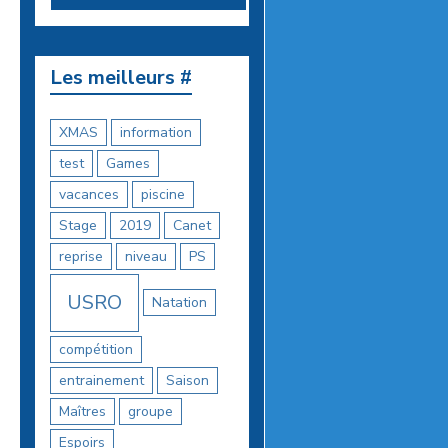
Les meilleurs #
XMAS
information
test
Games
vacances
piscine
Stage
2019
Canet
reprise
niveau
PS
USRO
Natation
compétition
entrainement
Saison
Maîtres
groupe
Espoirs