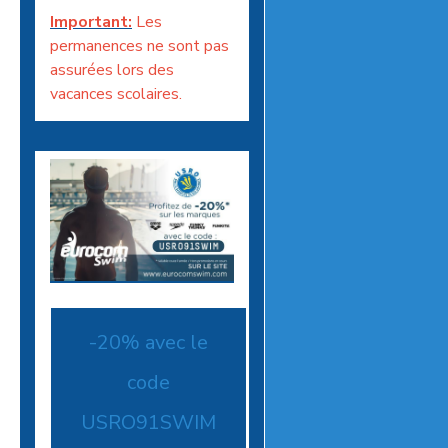
Important:
Les
permanences ne sont pas
assurées lors des
vacances scolaires.
-20% avec le
code
USRO91SWIM