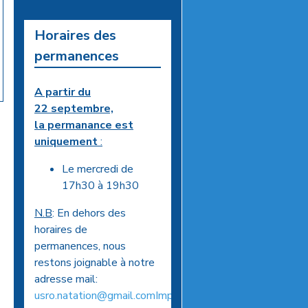
Horaires des
permanences
A partir du
22 septembre,
la permanance est
uniquement
:
Le mercredi de
17h30 à 19h30
N.B
: En dehors des
horaires de
permanences, nous
restons joignable à notre
adresse mail:
usro.natation@gmail.comImportant